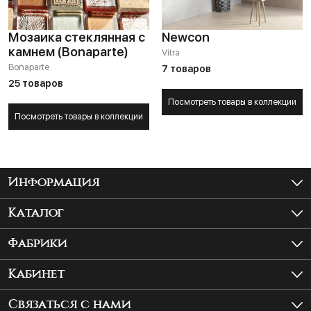
Мозаика стеклянная с
Newcon
камнем (Bonaparte)
Vitra
Bonaparte
7 товаров
25 товаров
Посмотреть товары в коллекции
Посмотреть товары в коллекции
Информация
Как купить?
Каталог
Доставка и самовывоз
Керамогранит
Фабрики
Шоурум
Крупноформатный керамогранит
ITALON
Кабинет
Плитка для ванной
Atlas Concorde Rus
Войти
Связаться с нами