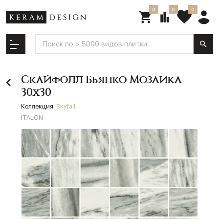
0
0
0
Скайфолл Бьянко Мозаика
30х30
Коллекция:
Skyfall
ITALON