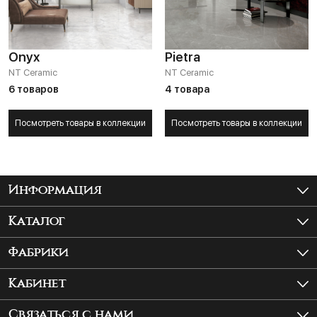
Onyx
Pietra
NT Ceramic
NT Ceramic
6 товаров
4 товара
Посмотреть товары в коллекции
Посмотреть товары в коллекции
Информация
Как купить?
Каталог
Доставка и самовывоз
Керамогранит
Фабрики
Шоурум
Крупноформатный керамогранит
ITALON
Кабинет
Плитка для ванной
Atlas Concorde Rus
Войти
Связаться с нами