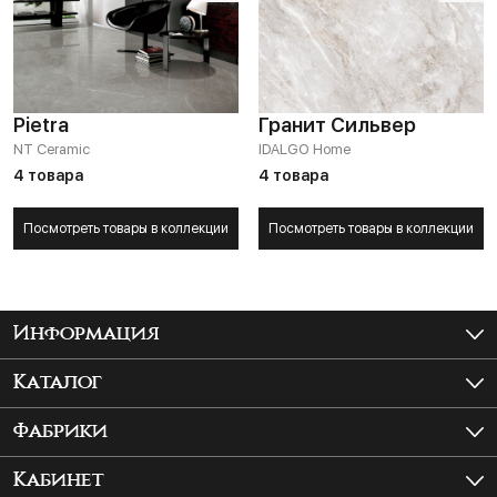
Pietra
Гранит Сильвер
NT Ceramic
IDALGO Home
4 товара
4 товара
Посмотреть товары в коллекции
Посмотреть товары в коллекции
Информация
Как купить?
Каталог
Доставка и самовывоз
Керамогранит
Фабрики
Шоурум
Крупноформатный керамогранит
ITALON
Кабинет