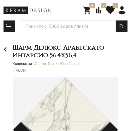
0
0
0
Шарм Делюкс Арабескато
Интарсио 56,4х56,4
Коллекция:
Charme Deluxe Floor Project
ITALON