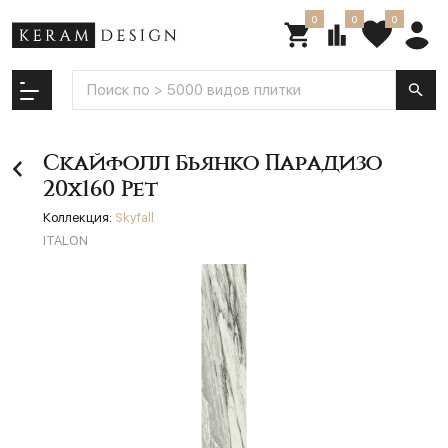
0
0
0
Скайфолл Бьянко Парадизо
20х160 Рет
Коллекция:
Skyfall
ITALON