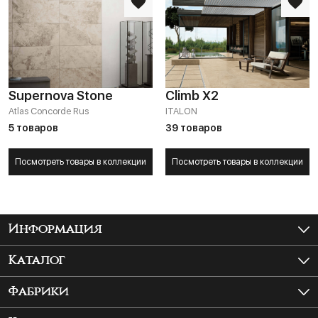
Supernova Stone
Climb X2
Atlas Concorde Rus
ITALON
5 товаров
39 товаров
Посмотреть товары в коллекции
Посмотреть товары в коллекции
Информация
Как купить?
Каталог
Доставка и самовывоз
Керамогранит
Фабрики
Шоурум
Крупноформатный керамогранит
ITALON