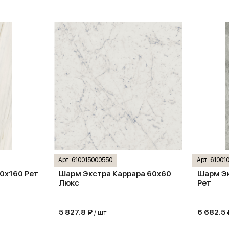
Арт. 610015000550
Арт. 61001
0х160 Рет
Шарм Экстра Каррара 60х60
Шарм Эк
Люкс
Рет
5 827.8 ₽
6 682.5
/ шт