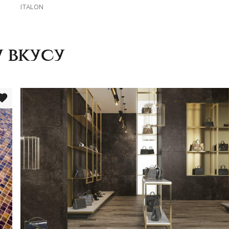
ITALON
 вкусу