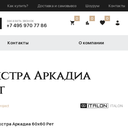
Как купить?
Доставка и самовывоз
Шоурум
Контакты
0
0
0
заказать звонок
+7 495 970 77 86
Контакты
О компании
стра Аркадиа
т
roject
ITALON
стра Аркадиа 60х60 Рет