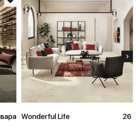
овара
Wonderful Life
26 