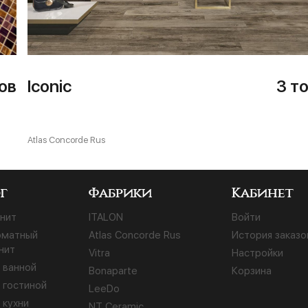
ов
Iconic
3 т
Atlas Concorde Rus
г
Фабрики
Кабинет
нит
ITALON
Войти
рматный
Atlas Concorde Rus
История заказо
нит
Vitra
Настройки
 ванной
Bonaparte
Корзина
 гостиной
LeeDo
 кухни
NT Ceramic