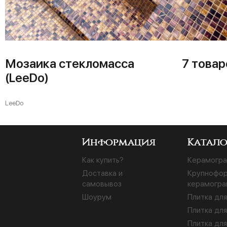
Мозаика стекломасса
7 товар
(LeeDo)
LeeDo
Информация
Катало
Как купить?
Керамогра
Доставка и
Крупнофо
самовывоз
керамогра
Шоурум
Плитка для
Плитка для
Плитка для