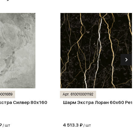
0001689
Арт. 610010001192
стра Силвер 80х160
Шарм Экстра Лоран 60х60 Рет
 ₽
4 513.3 ₽
/ шт
/ шт