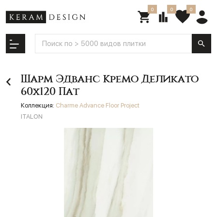
0
0
0
Шарм Эдванс Кремо Деликато
60х120 Пат
Коллекция:
Charme Advance Floor Project
ITALON