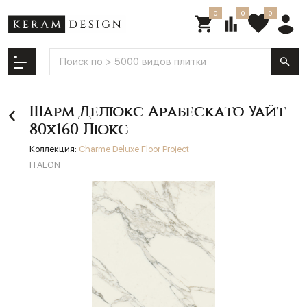
0
0
0
Шарм Делюкс Арабескато Уайт
80х160 Люкс
Коллекция:
Charme Deluxe Floor Project
ITALON