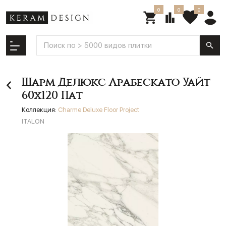
0
0
0
Шарм Делюкс Арабескато Уайт
60х120 Пат
Коллекция:
Charme Deluxe Floor Project
ITALON