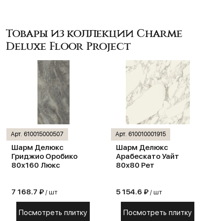
Товары из коллекции Charme
Deluxe Floor Project
Арт. 610015000507
Арт. 610010001915
Шарм Делюкс
Шарм Делюкс
Гриджио Оробико
Арабескато Уайт
80х160 Люкс
80х80 Рет
7 168.7 ₽
5 154.6 ₽
/ шт
/ шт
Посмотреть плитку
Посмотреть плитку