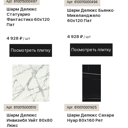
Арт. 610015000497
Арт. 610015000494
Шарм Делюкс
Шарм Делюкс Бьянко
Статуарио
Микеланджело
Фантастико 60х120
60х120 Пат
Пат
4 928 ₽
/ шт
4 928 ₽
/ шт
Посмотреть плитку
Посмотреть плитку
Арт. 610015000510
Арт. 610010001925
Шарм Делюкс
Шарм Делюкс Сахара
Инвизибл Уайт 80х80
Нуар 80х160 Рет
Люкс