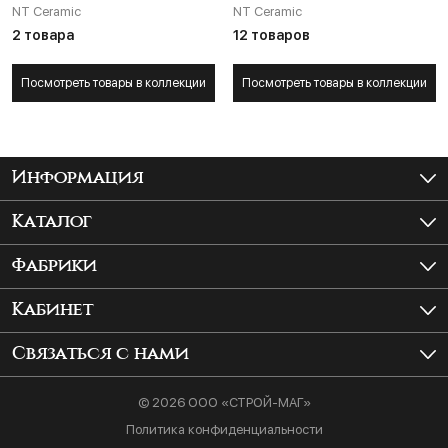
NT Ceramic
NT Ceramic
2 товара
12 товаров
Посмотреть товары в коллекции
Посмотреть товары в коллекции
Информация
Как купить?
Каталог
Доставка и самовывоз
Керамогранит
Фабрики
Шоурум
Крупноформатный керамогранит
ITALON
Кабинет
Плитка для ванной
Atlas Concorde Rus
Войти
Связаться с нами
Плитка для гостиной
Vitra
История заказов
Адрес салона:
© 2026 ООО «СТРОЙ-МАГ»
Мо, г. Мытищи, Ярославское шоссе, д. 118 Б
Плитка для кухни
Bonaparte
Настройки
Политика конфиденциальности