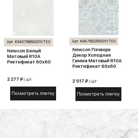
Арт. K947852R0001VTE0
Арт. K945786R0001VTE0
Newcon Пэчворк
Newcon Белый
Декор Холодная
Матовый R10A
Гамма Матовый R10A
Ректификат 60x60
Ректификат 60x60
2 277 ₽
/ шт
2 517 ₽
/ шт
Посмотреть плитку
Посмотреть плитку