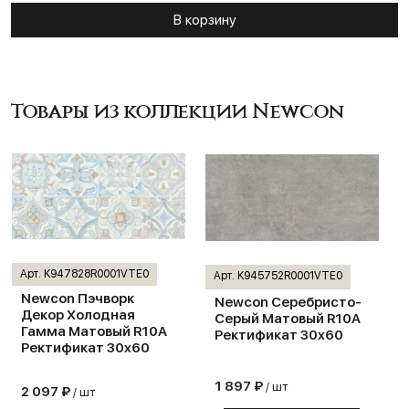
В корзину
Товары из коллекции Newcon
Арт. K947828R0001VTE0
Арт. K945752R0001VTE0
Newcon Пэчворк
Newcon Серебристо-
Декор Холодная
Серый Матовый R10A
Гамма Матовый R10A
Ректификат 30x60
Ректификат 30x60
1 897 ₽
/ шт
2 097 ₽
/ шт