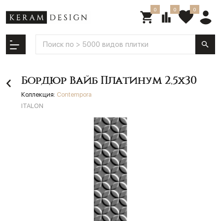
0
0
0
Бордюр Вайб Платинум 2,5х30
Коллекция:
Contempora
ITALON