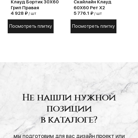
Клауд Бортик 30X60
Скайлайн Клауд
Грип Правая
60Х60 Рет X2
4 928 ₽
5 776.1 ₽
/ шт
/ шт
Посмотреть плитку
Посмотреть плитку
Не нашли нужной
позиции
в каталоге?
мы подготовим для вас дизайн проект или