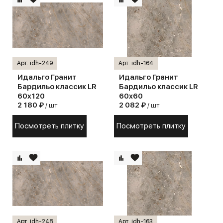
Арт. idh-249
Арт. idh-164
Идальго Гранит
Идальго Гранит
Бардильо классик LR
Бардильо классик LR
60x120
60x60
2 180 ₽
2 082 ₽
/ шт
/ шт
Посмотреть плитку
Посмотреть плитку
Арт. idh-248
Арт. idh-163