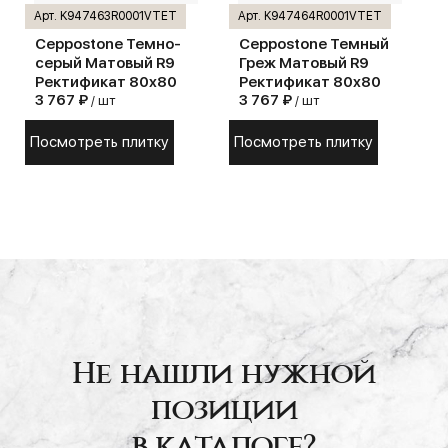
Арт. K947463R0001VTET
Арт. K947464R0001VTET
Ceppostone Темно-
Ceppostone Темный
серый Матовый R9
Греж Матовый R9
Ректификат 80x80
Ректификат 80x80
3 767 ₽
3 767 ₽
/ шт
/ шт
Посмотреть плитку
Посмотреть плитку
Не нашли нужной
позиции
в каталоге?